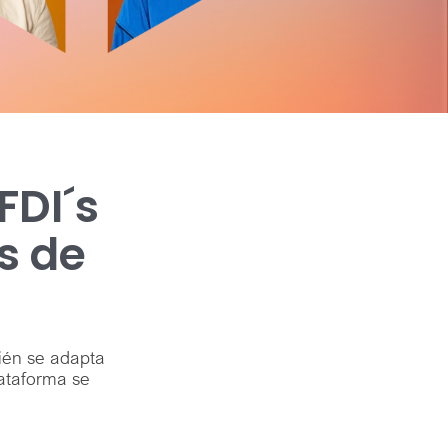
FDI´s
s de
ién se adapta
ataforma se