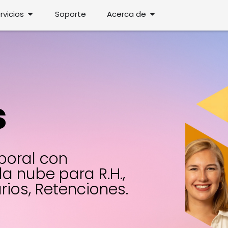
uctos
Open Servicios
Open Acerca de
rvicios
Soporte
Acerca de
s
boral con
la nube para R.H.,
ios, Retenciones.