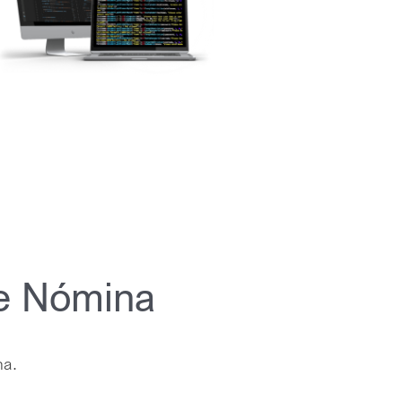
de Nómina
na.