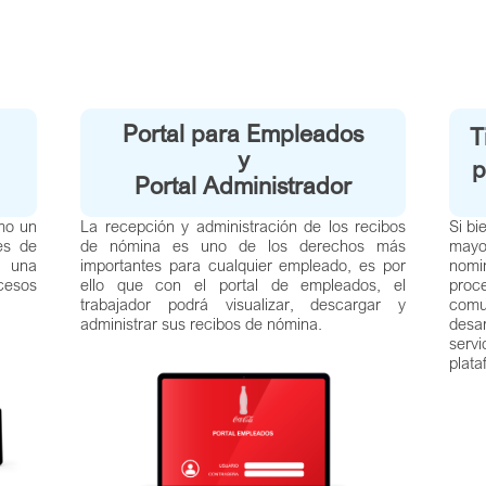
Portal para Empleados
T
y
p
Portal Administrador
omo un
La recepción y administración de los recibos
Si bi
es de
de nómina es uno de los derechos más
mayo
e una
importantes para cualquier empleado, es por
nomi
ocesos
ello que con el portal de empleados, el
pro
trabajador podrá visualizar, descargar y
comu
administrar sus recibos de nómina.
desa
servi
plata