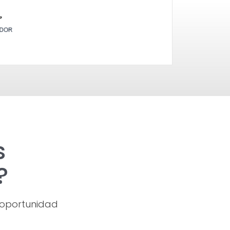
s
?
e oportunidad