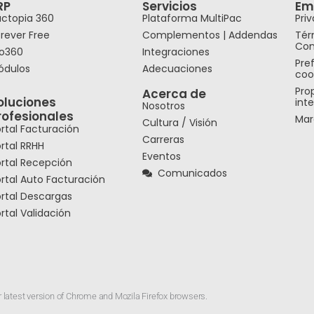
RP
Servicios
Em
actopia 360
Plataforma MultiPac
Pri
rever Free
Complementos | Addendas
Tér
Con
ro360
Integraciones
Pre
ódulos
Adecuaciones
coo
Pro
Acerca de
oluciones
inte
Nosotros
rofesionales
Mar
Cultura / Visión
rtal Facturación
Carreras
rtal RRHH
Eventos
rtal Recepción
Comunicados
rtal Auto Facturación
rtal Descargas
rtal Validación
or latest version of Chrome and Mozila Firefox browsers.