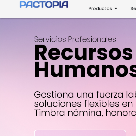
Ir
Open Prod
Productos
Se
al
contenido
Servicios Profesionales
Recursos
Humano
Gestiona una fuerza la
soluciones flexibles en 
Timbra nómina, honorar