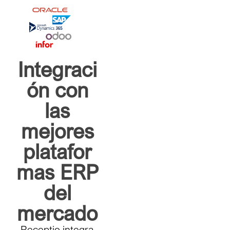
Integraci
ón con
las
mejores
platafor
mas ERP
del
mercado
Receptio integra