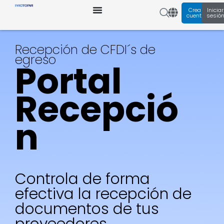
Ir
Crear
Iniciar
al
cuenta
sesió
contenido
Recepción de CFDI´s de
egreso
Portal
Recepció
n
Controla de forma
efectiva la recepción de
documentos de tus