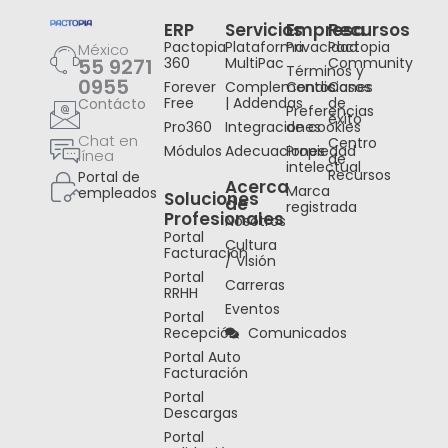
ERP
Servicios
Empresa
Recursos
Pactopia
Plataforma
Privacidad
Pactopia
México
55 9271
360
MultiPac
Community
Términos y
0955
Forever
Complementos
Condiciones
Casos
Free
| Addendas
de
Contácto
Preferencias
éxito
Pro360
Integraciones
de cookies
Chat en
Centro
Módulos
Adecuaciones
Propiedad
línea
de
intelectual
Recursos
Portal de
Acerca
Marca
empleados
Soluciones
de
registrada
Profesionales
Nosotros
Portal
Cultura
Facturación
/ Visión
Portal
Carreras
RRHH
Eventos
Portal
Recepción
Comunicados
Portal Auto
Facturación
Portal
Descargas
Portal