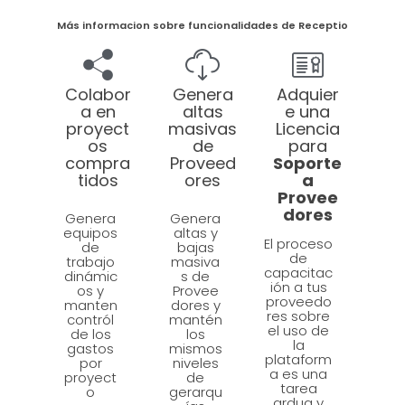
Más informacion sobre funcionalidades de Receptio
Colabor
Genera
Adquier
a en
altas
e una
proyect
masivas
Licencia
os
de
para
compra
Proveed
Soporte
tidos
ores
a
Provee
dores
Genera
Genera
equipos
altas y
El proceso
de
bajas
de
trabajo
masiva
capacitac
dinámic
s de
ión a tus
os y
Provee
proveedo
manten
dores y
res sobre
contról
mantén
el uso de
de los
los
la
gastos
mismos
plataform
por
niveles
a es una
proyect
de
tarea
o
gerarqu
ardua y