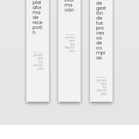
plat
de
ma
afor
gest
ción
ma
ión
.
de
de
rece
tus
pció
pro
n.
ces
os
powe
red
de
by
co
Pacto
pia
mpr
powe
as.
red
by
Pacto
pia
powe
red
by
Pacto
pia