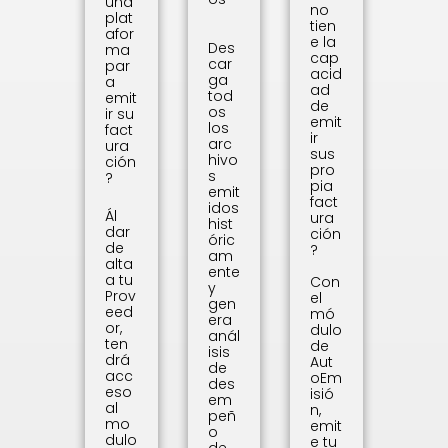
una
no
plat
tien
afor
e la
Des
ma
cap
car
par
acid
ga
a
ad
tod
emit
de
os
ir su
emit
los
fact
ir
arc
ura
sus
hivo
ción
pro
s
?
pia
emit
fact
idos
Ál
ura
hist
dar
ción
óric
de
?
am
alta
ente
a tu
Con
y
Prov
el
gen
eed
mó
era
or,
dulo
anál
ten
de
isis
drá
Aut
de
acc
oEm
des
eso
isió
em
al
n,
peñ
mo
emit
o
dulo
e tu
de