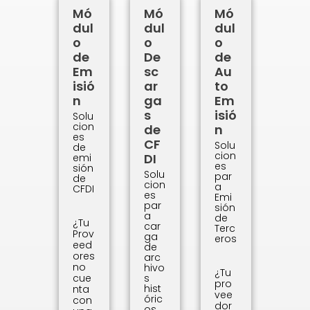
Mó
Mó
Mó
dul
dul
dul
o
o
o
de
De
de
Em
sc
Au
isió
ar
to
n
ga
Em
s
isió
Solu
cion
de
n
es
CF
Solu
de
cion
DI
emi
es
sión
Solu
par
de
cion
a
CFDI
es
Emi
par
sión
a
de
¿Tu
car
Terc
Prov
ga
eros
eed
de
ores
arc
no
hivo
¿Tu
cue
s
pro
hist
nta
vee
óric
con
dor
os