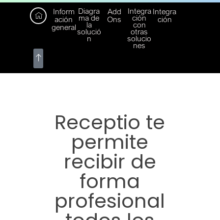
Diagra
Integra
Inform
Add
Integra
ma de
ción
ación
Ons
ción
la
con
general
solució
otras
n
solucio
nes
Receptio te
permite
recibir de
forma
profesional