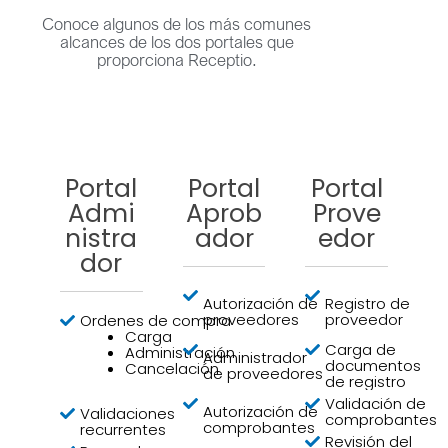
Conoce algunos de los más comunes
alcances de los dos portales que
proporciona Receptio.
Portal
Portal
Portal
Admi
Aprob
Prove
nistra
ador
edor
dor
Autorización de
Registro de
proveedores
proveedor
Ordenes de compra
Carga
Carga de
Administración
Administrador
documentos
Cancelación
de proveedores
de registro
Validación de
Autorización de
Validaciones
comprobantes
comprobantes
recurrentes
Revisión del