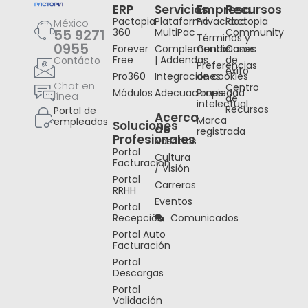
ERP
Servicios
Empresa
Recursos
Pactopia
Plataforma
Privacidad
Pactopia
México
55 9271
360
MultiPac
Community
Términos y
0955
Forever
Complementos
Condiciones
Casos
Free
| Addendas
de
Contácto
Preferencias
éxito
Pro360
Integraciones
de cookies
Chat en
Centro
Módulos
Adecuaciones
Propiedad
línea
de
intelectual
Recursos
Portal de
Acerca
Marca
empleados
Soluciones
de
registrada
Profesionales
Nosotros
Portal
Cultura
Facturación
/ Visión
Portal
Carreras
RRHH
Eventos
Portal
Recepción
Comunicados
Portal Auto
Facturación
Portal
Descargas
Portal
Validación